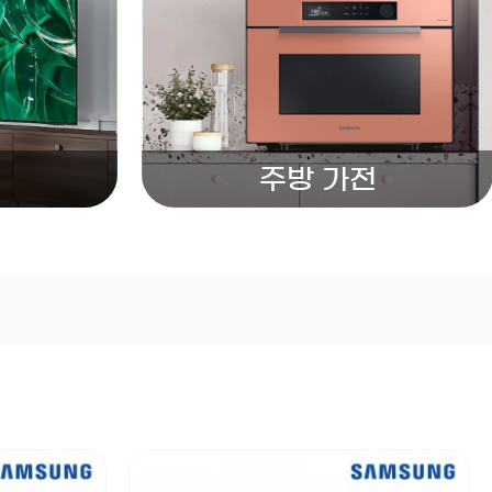
주방 가전
전